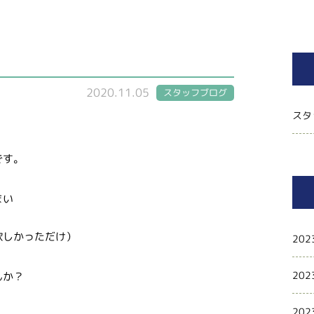
2020.11.05
スタッフブログ
スタ
です。
まい
欲しかっただけ）
202
202
んか？
202