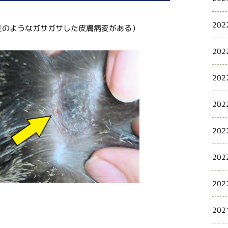
202
左のようなガサガサした皮膚病変がある）
202
202
202
202
202
202
202