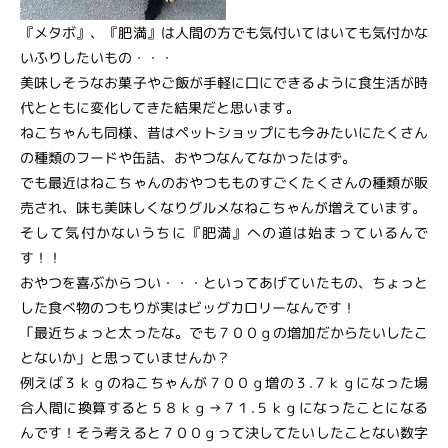
『メタボ』、『肥満』は人間の方でも気付いてはいても気付かな
いふりしたいもの・・・
美味しそうなお菓子やご飯が手軽に口にできるように食生活が時
代とともに変化してきた結果だと思います。
ねこちゃんも同様、昔はペットショップにも今みたいにたくさん
の種類のフードや缶詰、おやつなんてなかったはず。
でも最近はねこちゃんのおやつもものすごくたくさんの種類が販
売され、味も美味しくなりグルメなねこちゃんが増えています。
そして気付かないうちに『肥満』への道は始まっているんで
す！！
おやつを喜ぶからつい・・・といってあげていたもの、ちょっと
した食べ物のつもりが実はビッグカロリーなんです！
「最近ちょっと太ったな。でも７００ｇの増加だからたいしたこ
とないか」と思っていませんか？
例えば３ｋｇのねこちゃんが７００ｇ増の３.７ｋｇになった場
合人間に換算すると５８ｋｇ→７１.５ｋｇになったことになる
んです！そう考えると７００ｇって決してたいしたことない数字